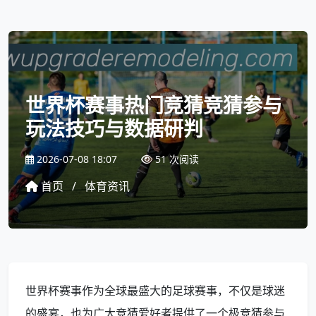
世界杯赛事热门竞猜竞猜参与
玩法技巧与数据研判
2026-07-08 18:07
51 次阅读
首页
/
体育资讯
世界杯赛事作为全球最盛大的足球赛事，不仅是球迷
的盛宴，也为广大竞猜爱好者提供了一个极竞猜参与