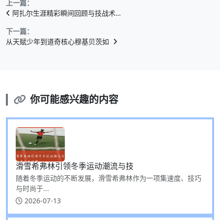
上一篇：
阿扎尔生涯精彩瞬间回顾与技战术…
下一篇：
从天赋少年到道奇核心穆基贝茨如
你可能感兴趣的内容
滑雪希弗林引领冬季运动潮流与技
随着冬季运动的不断发展，滑雪希弗林作为一项集速度、技巧
与时尚于...
2026-07-13