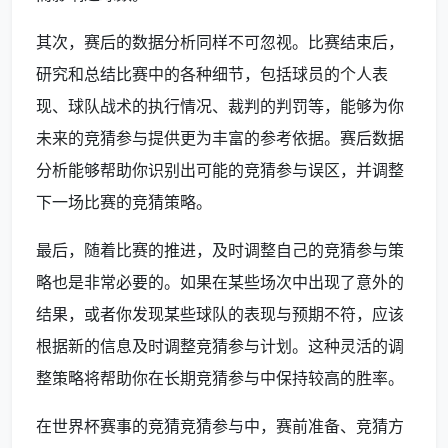
其次，赛后的数据分析同样不可忽视。比赛结束后，
研究和总结比赛中的各种细节，包括球员的个人表
现、球队战术的执行情况、裁判的判罚等，能够为你
未来的竞猜参与提供更为丰富的参考依据。赛后数据
分析能够帮助你识别出可能的竞猜参与误区，并调整
下一场比赛的竞猜策略。
最后，随着比赛的推进，及时调整自己的竞猜参与策
略也是非常必要的。如果在某些场次中出现了意外的
结果，或者你发现某些球队的表现与预期不符，应该
根据新的信息及时调整竞猜参与计划。这种灵活的调
整策略将帮助你在长期竞猜参与中保持较高的胜率。
在世界杯赛事的竞猜竞猜参与中，赛前准备、竞猜方