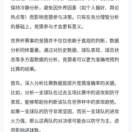
保持冷静分析，避免因外界因素（如个人偏好、舆论
热点等）而影响竞猜参与决策。只有在充分理智分析
的基础上，竞猜参与才会更有意义。
世界杯赛事的竞猜并不仅仅依赖于直观的判断，数据
分析同样重要。通过对历史数据、球队表现、球员状
态等多方面数据的分析，竞猜者可以更为准确地预判
比赛的结果。
首先，深入分析比赛数据是提升竞猜准确率的关键。
比如，分析一支球队在过去五场比赛中的进攻和防守
表现，能够帮助你判断该队在世界杯中的表现趋势。
如果一支球队的防守非常坚固，而另一支球队的进攻
火力强，那么这两队的对决很可能会以防守为主，进
而影响进球数。