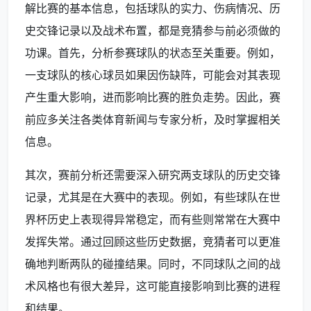
解比赛的基本信息，包括球队的实力、伤病情况、历
史交锋记录以及战术布置，都是竞猜参与前必须做的
功课。首先，分析参赛球队的状态至关重要。例如，
一支球队的核心球员如果因伤缺阵，可能会对其表现
产生重大影响，进而影响比赛的胜负走势。因此，赛
前应多关注各类体育新闻与专家分析，及时掌握相关
信息。
其次，赛前分析还需要深入研究两支球队的历史交锋
记录，尤其是在大赛中的表现。例如，有些球队在世
界杯历史上表现得异常稳定，而有些则常常在大赛中
发挥失常。通过回顾这些历史数据，竞猜者可以更准
确地判断两队的碰撞结果。同时，不同球队之间的战
术风格也有很大差异，这可能直接影响到比赛的进程
和结果。