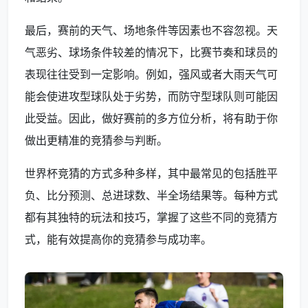
最后，赛前的天气、场地条件等因素也不容忽视。天
气恶劣、球场条件较差的情况下，比赛节奏和球员的
表现往往受到一定影响。例如，强风或者大雨天气可
能会使进攻型球队处于劣势，而防守型球队则可能因
此受益。因此，做好赛前的多方位分析，将有助于你
做出更精准的竞猜参与判断。
世界杯竞猜的方式多种多样，其中最常见的包括胜平
负、比分预测、总进球数、半全场结果等。每种方式
都有其独特的玩法和技巧，掌握了这些不同的竞猜方
式，能有效提高你的竞猜参与成功率。