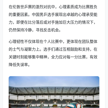
在伦敦世乒赛的激烈对抗中，心理素质成为比赛胜负
的重要因素。中国男乒选手展现出卓越的心理承受能
力，即便在比分落后或对手施加巨大压力的情况下，
仍然保持冷静，寻找反击机会。
心理韧性不仅体现在个人比赛中，更体现在团队整体
的士气与凝聚力上。选手们通过互相鼓励和支持，在
关键时刻能够集中精神，全力应对每一分比赛，有效
降低失误率。