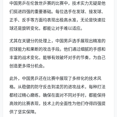
中国男乒在伦敦世乒赛的比赛中，技术实力无疑是他
们挺进四强的重要基础。每位选手在发球、接发球、
正手、反手等方面均表现出极高水准，无论是快速拉
球还是旋转变化，都能让对手难以适应。
尤其在关键分的处理上，中国男乒选手展现出精准的
控球能力和果断的攻击手段。他们通过细腻的手感和
丰富的战术变化，能够有效破坏对手的节奏，为自己
创造更多得分机会。
此外，中国男乒还在比赛中展现了多样化的技术风
格。从稳健的防守反击到凌厉的进攻战术，每种打法
都经过精心磨练，确保在面对不同对手时，都能保持
高效的比赛表现，技术上的全面性为他们夺得四强提
供了坚实保障。