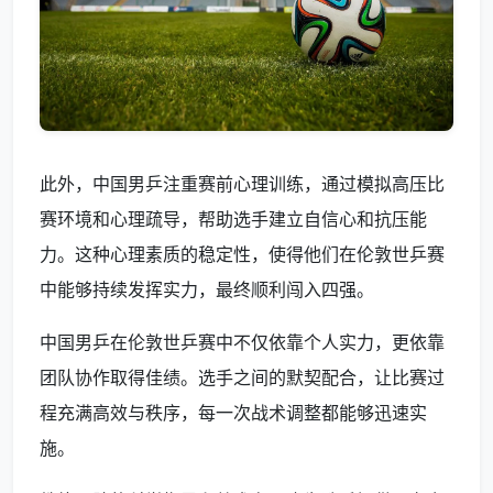
此外，中国男乒注重赛前心理训练，通过模拟高压比
赛环境和心理疏导，帮助选手建立自信心和抗压能
力。这种心理素质的稳定性，使得他们在伦敦世乒赛
中能够持续发挥实力，最终顺利闯入四强。
中国男乒在伦敦世乒赛中不仅依靠个人实力，更依靠
团队协作取得佳绩。选手之间的默契配合，让比赛过
程充满高效与秩序，每一次战术调整都能够迅速实
施。