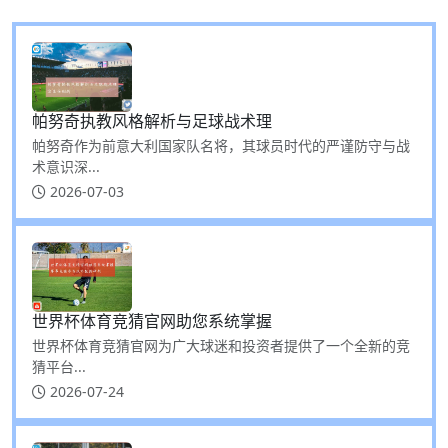
帕努奇执教风格解析与足球战术理
帕努奇作为前意大利国家队名将，其球员时代的严谨防守与战
术意识深...
2026-07-03
世界杯体育竞猜官网助您系统掌握
世界杯体育竞猜官网为广大球迷和投资者提供了一个全新的竞
猜平台...
2026-07-24