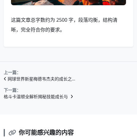
这篇文章总字数约为 2500 字，段落均衡，结构清
晰，完全符合你的要求。
上一篇：
网球世界新星梅德韦杰夫的成长之…
下一篇：
格斗卡温顿全解析揭秘技能成长与
你可能感兴趣的内容