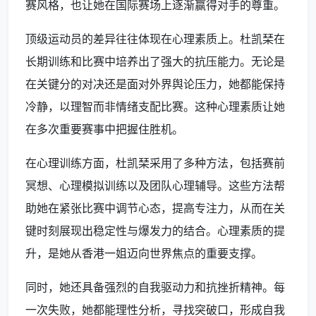
赛风格，也让她在国际赛场上逐渐赢得对手的尊重。
顶级运动员的差异往往体现在心理素质上。杜凯琹在
长期训练和比赛中培养出了强大的抗压能力。无论是
在关键分的对决还是面对外界舆论压力，她都能保持
冷静，以理智而非情绪支配比赛。这种心理素质让她
在多次重要赛事中把握住胜机。
在心理训练方面，杜凯琹采用了多种方法，包括赛前
冥想、心理模拟训练以及团队心理辅导。这些方法帮
助她在紧张比赛中调节心态，提高专注力，从而在关
键时刻展现出稳定性与爆发力的结合。心理素质的提
升，是她从香港一姐迈向世界焦点的重要支撑。
同时，她还具备强烈的自我驱动力和抗挫折精神。每
一次失败，她都能理性分析，寻找突破口，形成自我