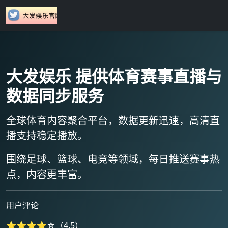
大发娱乐
提供体育赛事直播与
数据同步服务
全球体育内容聚合平台，数据更新迅速，
高清直
播
支持稳定播放。
围绕足球、篮球、电竞等领域，
每日推送赛事热
点
，内容更丰富。
用户评论
⭐⭐⭐⭐☆（4.5）