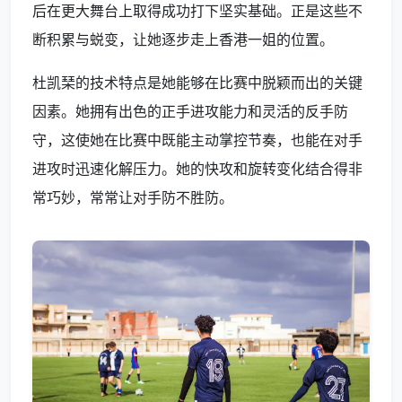
后在更大舞台上取得成功打下坚实基础。正是这些不
断积累与蜕变，让她逐步走上香港一姐的位置。
杜凯琹的技术特点是她能够在比赛中脱颖而出的关键
因素。她拥有出色的正手进攻能力和灵活的反手防
守，这使她在比赛中既能主动掌控节奏，也能在对手
进攻时迅速化解压力。她的快攻和旋转变化结合得非
常巧妙，常常让对手防不胜防。