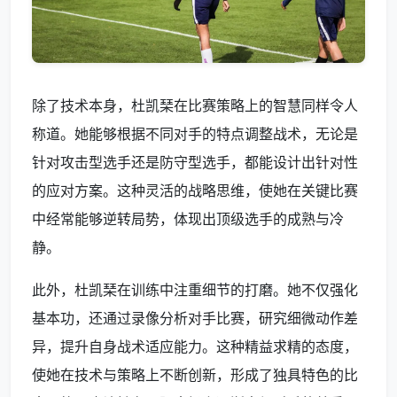
除了技术本身，杜凯琹在比赛策略上的智慧同样令人
称道。她能够根据不同对手的特点调整战术，无论是
针对攻击型选手还是防守型选手，都能设计出针对性
的应对方案。这种灵活的战略思维，使她在关键比赛
中经常能够逆转局势，体现出顶级选手的成熟与冷
静。
此外，杜凯琹在训练中注重细节的打磨。她不仅强化
基本功，还通过录像分析对手比赛，研究细微动作差
异，提升自身战术适应能力。这种精益求精的态度，
使她在技术与策略上不断创新，形成了独具特色的比